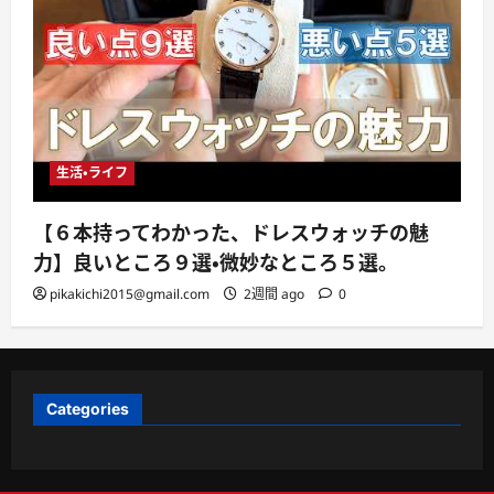
生活・ライフ
【６本持ってわかった、ドレスウォッチの魅
力】良いところ９選・微妙なところ５選。
pikakichi2015@gmail.com
2週間 ago
0
Categories