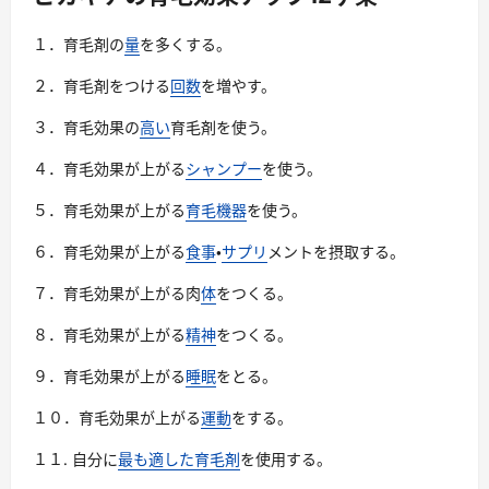
ー
１．育毛剤の
量
を多くする。
２．育毛剤をつける
回数
を増やす。
３．育毛効果の
高い
育毛剤を使う。
４．育毛効果が上がる
シャンプー
を使う。
５．育毛効果が上がる
育毛機器
を使う。
６．育毛効果が上がる
食事
・
サプリ
メントを摂取する。
７．育毛効果が上がる肉
体
をつくる。
８．育毛効果が上がる
精神
をつくる。
９．育毛効果が上がる
睡眠
をとる。
１０．育毛効果が上がる
運動
をする。
１１. 自分に
最も適した育毛剤
を使用する。