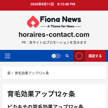
コ
2026年8月11日
8:12:48 PM
ン
テ
ン
ツ
に
horaires-contact.com
ス
キ
PR：本サイトはプロモーションを含みます
ッ
プ
購読する
プ
ラ
イ
家
育毛効果アップ12ヶ条
マ
リ
ー
メ
育毛効果アップ12ヶ条
ニ
ュ
ピカキチの育毛効果アップ12ヶ条