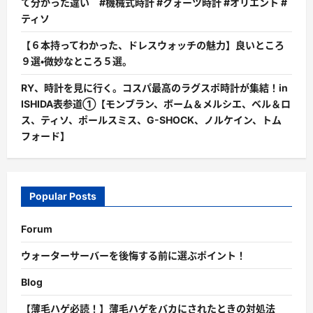
て分かった違い #機械式時計 #クォーツ時計 #オリエント #
ティソ
【６本持ってわかった、ドレスウォッチの魅力】良いところ
９選・微妙なところ５選。
RY、時計を見に行く。コスパ最高のラグスポ時計が集結！in
ISHIDA表参道①【モンブラン、ボーム＆メルシエ、ベル＆ロ
ス、ティソ、ポールスミス、G-SHOCK、ノルケイン、トム
フォード】
Popular Posts
Forum
ウォーターサーバーを後悔する前に選ぶポイント！
Blog
【薄毛ハゲ必読！】薄毛ハゲをバカにされたときの対処法