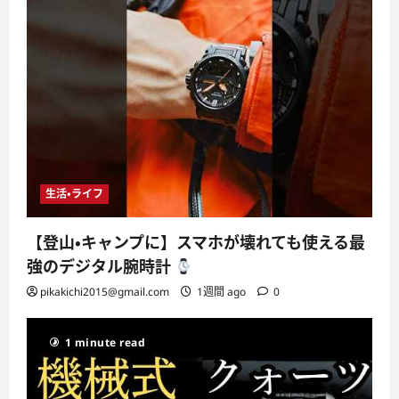
生活・ライフ
【登山・キャンプに】スマホが壊れても使える最
強のデジタル腕時計
pikakichi2015@gmail.com
1週間 ago
0
1 minute read